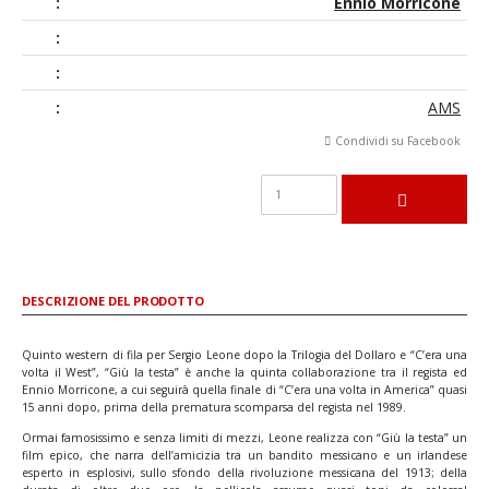
:
Ennio Morricone
:
:
:
AMS
Condividi su Facebook
DESCRIZIONE DEL PRODOTTO
Quinto western di fila per Sergio Leone dopo la Trilogia del Dollaro e “C’era una
volta il West”, “Giù la testa” è anche la quinta collaborazione tra il regista ed
Ennio Morricone, a cui seguirà quella finale di “C’era una volta in America” quasi
15 anni dopo, prima della prematura scomparsa del regista nel 1989.
Ormai famosissimo e senza limiti di mezzi, Leone realizza con “Giù la testa” un
film epico, che narra dell’amicizia tra un bandito messicano e un irlandese
esperto in esplosivi, sullo sfondo della rivoluzione messicana del 1913; della