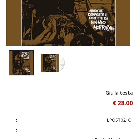
Giù la testa
€ 28.00
:
LPOST021C
: