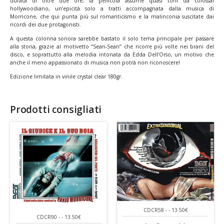
durata di oltre due ore, la pellicola assume quasi toni da colossal
hollywoodiano, un’epicità solo a tratti accompagnata dalla musica di
Morricone, che qui punta più sul romanticismo e la malinconia suscitate dai
ricordi dei due protagonisti.
A questa colonna sonora sarebbe bastato il solo tema principale per passare
alla storia, grazie al motivetto “Sean-Sean” che ricorre più volte nei brani del
disco, e soprattutto alla melodia intonata da Edda Dell’Orso, un motivo che
anche il meno appassionato di musica non potrà non riconoscere!
Edizione limitata in vinile crystal clear 180gr.
Prodotti consigliati
CDCR58 - - 13.50€
CDCR90 - - 13.50€